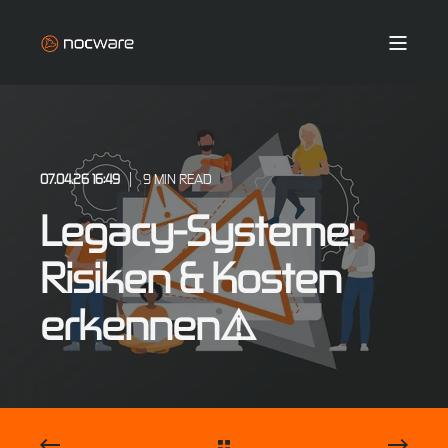
07.04.26 16:49
9 MIN READ
Legacy-Systeme:
Risiken & Kosten
erkennen⚠️