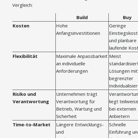
Vergleich:
Build
Buy
Kosten
Hohe
Geringe
Anfangsinvestitionen
Einstiegskos
und planbare
laufende Kos
Flexibilität
Maximale Anpassbarkeit
Meist
an individuelle
standardisier
Anforderungen
Lösungen mit
begrenzter
Individualisie
Risiko und
Unternehmen trägt
Verantwortu
Verantwortung
Verantwortung für
liegt teilweis
Betrieb, Wartung und
bei externen
Sicherheit
Anbietern
Time-to-Market
Längere Entwicklungs-
Schnelle
und
Einführung un